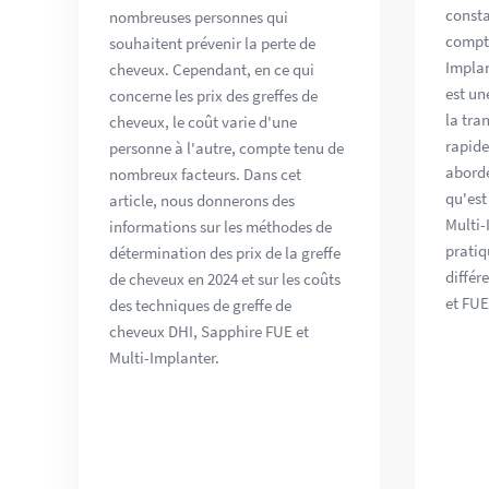
consta
nombreuses personnes qui
compte
souhaitent prévenir la perte de
Implan
cheveux. Cependant, en ce qui
est u
concerne les prix des greffes de
la tra
cheveux, le coût varie d'une
rapide
personne à l'autre, compte tenu de
aborde
nombreux facteurs. Dans cet
qu'est
article, nous donnerons des
Multi-
informations sur les méthodes de
pratiq
détermination des prix de la greffe
différ
de cheveux en 2024 et sur les coûts
et FUE
des techniques de greffe de
cheveux DHI, Sapphire FUE et
Multi-Implanter.