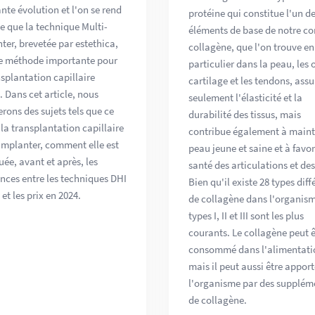
nte évolution et l'on se rend
protéine qui constitue l'un d
 que la technique Multi-
éléments de base de notre co
ter, brevetée par estethica,
collagène, que l'on trouve en
ne méthode importante pour
particulier dans la peau, les o
nsplantation capillaire
cartilage et les tendons, ass
. Dans cet article, nous
seulement l'élasticité et la
rons des sujets tels que ce
durabilité des tissus, mais
 la transplantation capillaire
contribue également à maint
Implanter, comment elle est
peau jeune et saine et à favor
uée, avant et après, les
santé des articulations et des
ences entre les techniques DHI
Bien qu'il existe 28 types diff
 et les prix en 2024.
de collagène dans l'organism
types I, II et III sont les plus
courants. Le collagène peut ê
consommé dans l'alimentati
mais il peut aussi être apport
l'organisme par des supplém
de collagène.