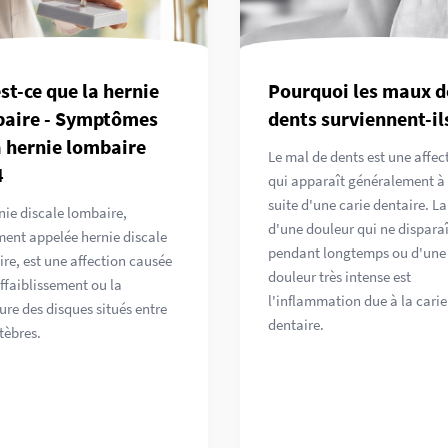
st-ce que la hernie
Pourquoi les maux d
aire - Symptômes
dents surviennent-il
a hernie lombaire
Le mal de dents est une affec
4
qui apparaît généralement à 
suite d'une carie dentaire. L
nie discale lombaire,
d'une douleur qui ne disparaî
ent appelée hernie discale
pendant longtemps ou d'une
re, est une affection causée
douleur très intense est
affaiblissement ou la
l'inflammation due à la carie
ure des disques situés entre
dentaire.
rtèbres.