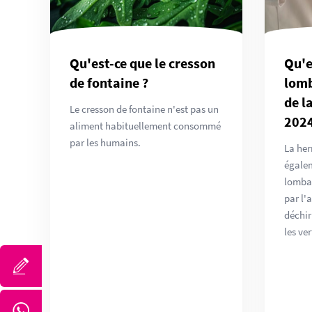
Qu'est-ce que le cresson
Qu'e
de fontaine ?
lomb
de l
Le cresson de fontaine n'est pas un
202
aliment habituellement consommé
par les humains.
La her
égalem
lombai
par l'
déchir
les ve