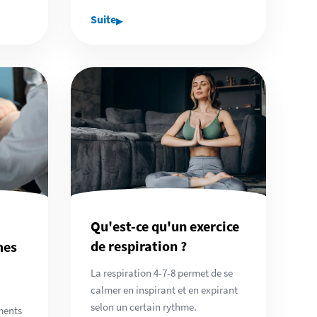
▸
Suite
Qu'est-ce qu'un exercice
de respiration ?
mes
La respiration 4-7-8 permet de se
calmer en inspirant et en expirant
selon un certain rythme.
ments