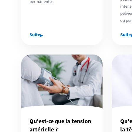
permanentes.
intens
pelvie
ou pen
▸
Suite
Suite
Qu'est-ce que la tension
Qu'e
artérielle ?
la tê