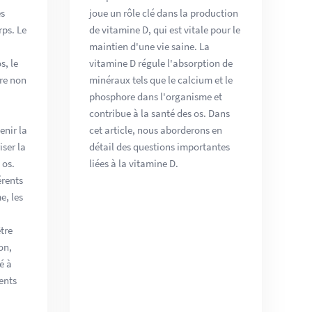
es
joue un rôle clé dans la production
rps. Le
de vitamine D, qui est vitale pour le
maintien d'une vie saine. La
s, le
vitamine D régule l'absorption de
ure non
minéraux tels que le calcium et le
phosphore dans l'organisme et
contribue à la santé des os. Dans
enir la
cet article, nous aborderons en
iser la
détail des questions importantes
 os.
liées à la vitamine D.
érents
e, les
tre
on,
é à
ents