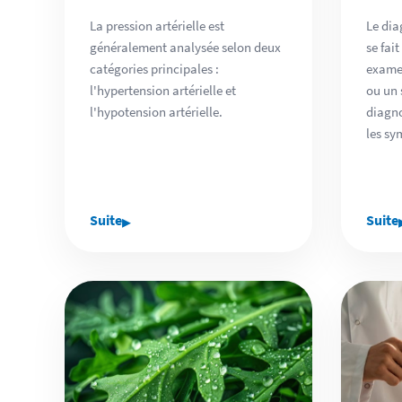
La pression artérielle est
Le dia
généralement analysée selon deux
se fai
catégories principales :
exame
l'hypertension artérielle et
ou un 
l'hypotension artérielle.
diagno
les sy
▸
Suite
Suite