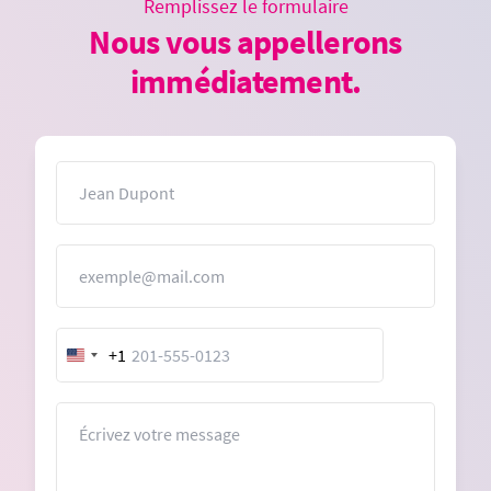
Remplissez le formulaire
Nous vous appellerons
immédiatement.
Nom
E-mail
+1
United
States
+1
Message