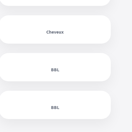
‹ ›
Cheveux
‹ ›
BBL
‹ ›
BBL