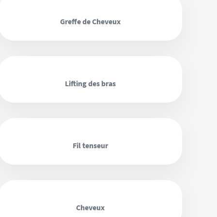
‹ ›
Greffe de Cheveux
‹ ›
Lifting des bras
‹ ›
Fil tenseur
‹ ›
Cheveux