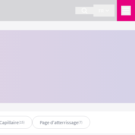
FR
Capillaire
Page d'atterrissage
(15)
(7)