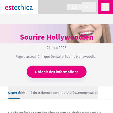
FR
Sourire Hollywoodien
21 mai 2025
Page d'acceuil
›
Clinique Dentaire
›
Sourire Hollywoodien
Obtenir des informations
General
Résumé du traitement
Avant et Après
Commentaires
Conformément aux besoins et aux souhaits personnels