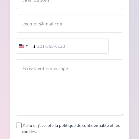
E-mail
+1
United
States
+1
Message
J’ai lu et j’accepte la politique de confidentialité et les
cookies.