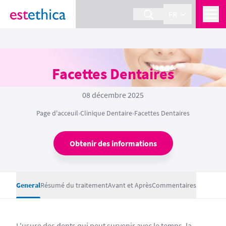
FR
Facettes Dentaires
08 décembre 2025
Page d'acceuil
›
Clinique Dentaire
›
Facettes Dentaires
Obtenir des informations
General
Résumé du traitement
Avant et Après
Commentaires
L'usure des dents qui peut survenir avec le temps, la