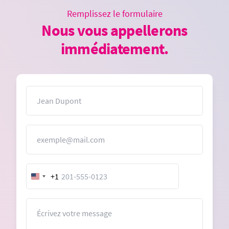
Remplissez le formulaire
Nous vous appellerons
immédiatement.
Nom
E-mail
+1
United
States
+1
Message