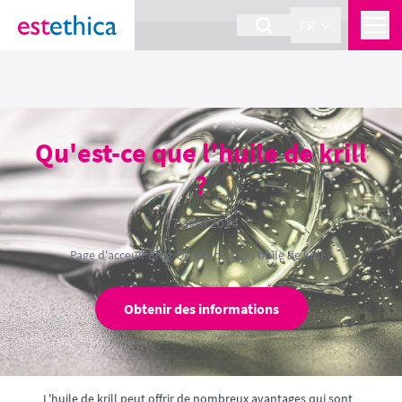
section Service {
}
FR
Qu'est-ce que l'huile de krill
?
17 avril 2024
Page d'acceuil
›
Blog
›
Qu'est-ce que l'huile de krill ?
Obtenir des informations
L'huile de krill peut offrir de nombreux avantages qui sont