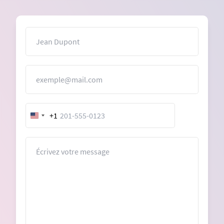
Nom
E-mail
+1
United
States
+1
Message