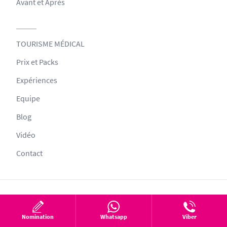
Avant et Après
TOURISME MÉDICAL
Prix et Packs
Expériences
Equipe
Blog
Vidéo
Contact
© 2026 All Rights Reserved
Ce site web vise à fournir des informations permettant de protéger et
Nomination
Whatsapp
Viber
d'améliorer la santé. Les informations sur la santé figurant sur ce site