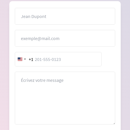
Nom
E-mail
+1
United
States
+1
Message