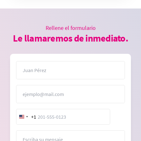
Rellene el formulario
Le llamaremos de inmediato.
Nombre
Correo electrónico
+1
United
States
+1
Mensaje