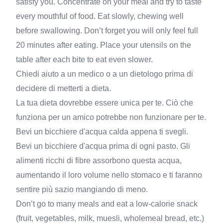
satisfy you. Concentrate on your meal and try to taste
every mouthful of food. Eat slowly, chewing well
before swallowing. Don’t forget you will only feel full
20 minutes after eating. Place your utensils on the
table after each bite to eat even slower.
Chiedi aiuto a un medico o a un dietologo prima di
decidere di metterti a dieta.
La tua dieta dovrebbe essere unica per te. Ciò che
funziona per un amico potrebbe non funzionare per te.
Bevi un bicchiere d'acqua calda appena ti svegli.
Bevi un bicchiere d'acqua prima di ogni pasto. Gli
alimenti ricchi di fibre assorbono questa acqua,
aumentando il loro volume nello stomaco e ti faranno
sentire più sazio mangiando di meno.
Don’t go to many meals and eat a low-calorie snack
(fruit, vegetables, milk, muesli, wholemeal bread, etc.)