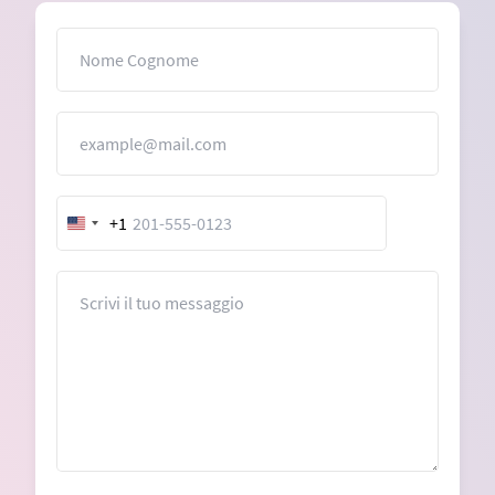
Nome
Email
+1
United
States
+1
Messaggio