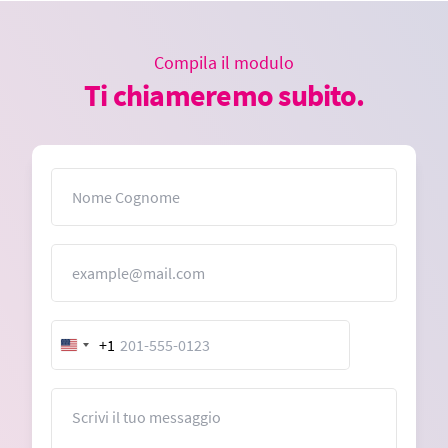
Compila il modulo
Ti chiameremo subito.
Nome
Email
+1
United
States
+1
Messaggio