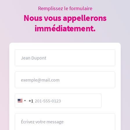
Remplissez le formulaire
Nous vous appellerons
immédiatement.
Nom
E-mail
+1
United
States
+1
Message