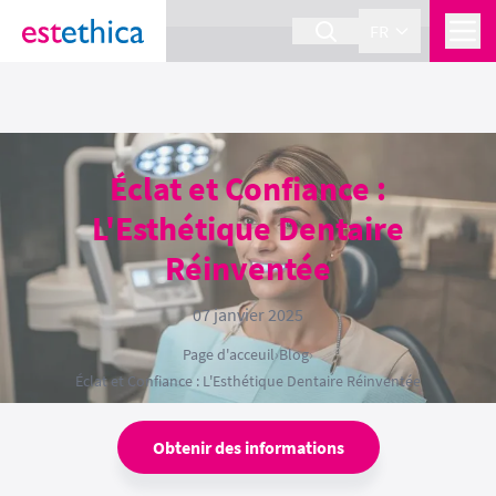
section Service {
}
FR
Éclat et Confiance :
L'Esthétique Dentaire
Réinventée
07 janvier 2025
Page d'acceuil
›
Blog
›
Éclat et Confiance : L'Esthétique Dentaire Réinventée
Obtenir des informations