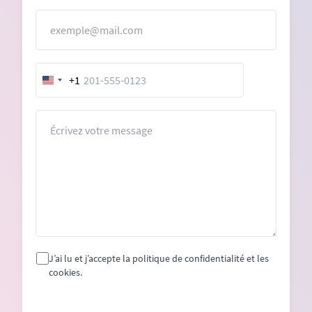
E-mail
+1
United
States
+1
Message
J’ai lu et j’accepte la politique de confidentialité et les
cookies.