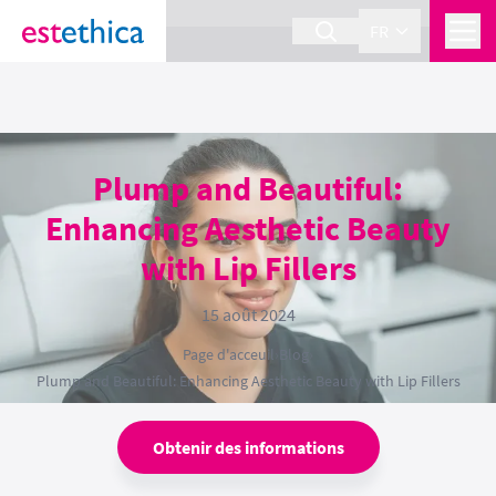
section Service {
}
FR
Plump and Beautiful:
Enhancing Aesthetic Beauty
with Lip Fillers
15 août 2024
Page d'acceuil
›
Blog
›
Plump and Beautiful: Enhancing Aesthetic Beauty with Lip Fillers
Obtenir des informations