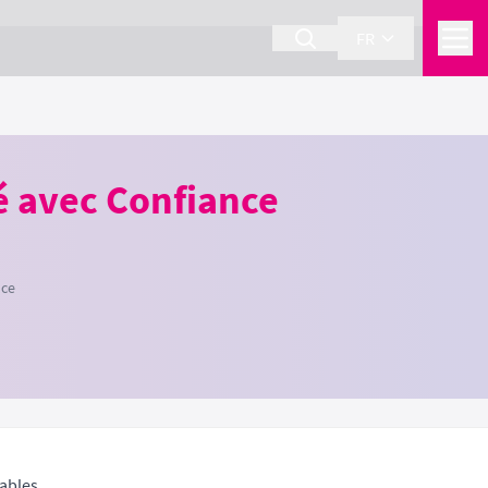
FR
é avec Confiance
nce
rables.