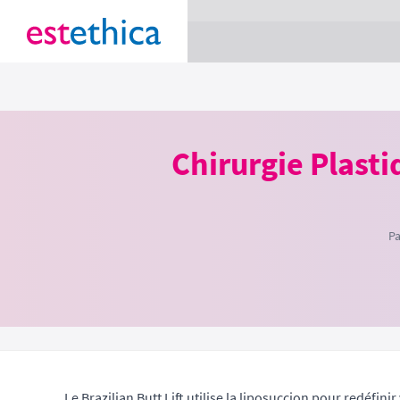
section Service {
}
Chirurgie Plast
Pa
Le Brazilian Butt Lift utilise la liposuccion pour redéfini