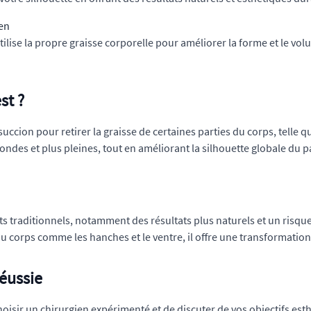
ien
tilise la propre graisse corporelle pour améliorer la forme et le vol
st ?
osuccion pour retirer la graisse de certaines parties du corps, telle 
rondes et plus pleines, tout en améliorant la silhouette globale du p
 traditionnels, notamment des résultats plus naturels et un risque ré
du corps comme les hanches et le ventre, il offre une transformatio
éussie
hoisir un chirurgien expérimenté et de discuter de vos objectifs esthé