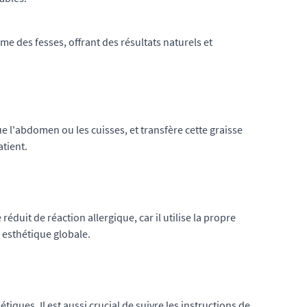
ume des fesses, offrant des résultats naturels et
que l'abdomen ou les cuisses, et transfère cette graisse
atient.
duit de réaction allergique, car il utilise la propre
n esthétique globale.
tiques. Il est aussi crucial de suivre les instructions de