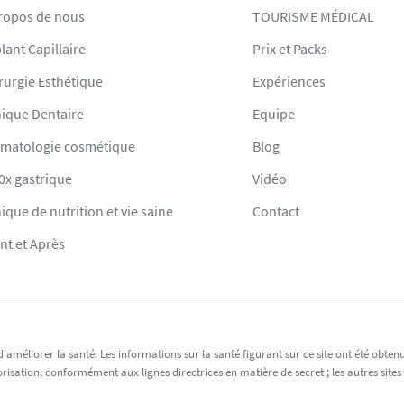
ropos de nous
TOURISME MÉDICAL
lant Capillaire
Prix et Packs
rurgie Esthétique
Expériences
nique Dentaire
Equipe
matologie cosmétique
Blog
0x gastrique
Vidéo
nique de nutrition et vie saine
Contact
nt et Après
'améliorer la santé. Les informations sur la santé figurant sur ce site ont été obte
tion, conformément aux lignes directrices en matière de secret ; les autres sites web t