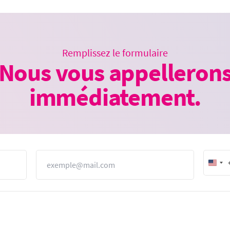
Remplissez le formulaire
Nous vous appelleron
immédiatement.
E-mail
Unit
Stat
+1