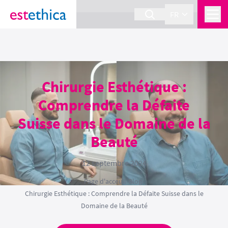
section Service {
}
FR
Chirurgie Esthétique :
Comprendre la Défaite
Suisse dans le Domaine de la
Beauté
12 septembre 2024
Page d'acceuil
›
Blog
›
Chirurgie Esthétique : Comprendre la Défaite Suisse dans le
Domaine de la Beauté