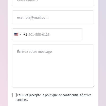
E-mail
+1
United
States
+1
Message
J’ai lu et j’accepte la politique de confidentialité et les
cookies.