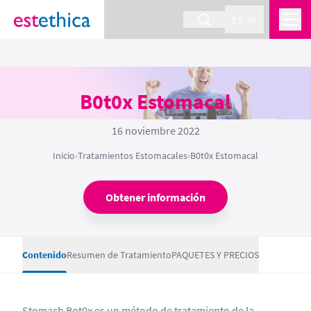
ES
B0t0x Estomacal
16 noviembre 2022
Inicio
›
Tratamientos Estomacales
›
B0t0x Estomacal
Obtener información
Contenido
Resumen de Tratamiento
PAQUETES Y PRECIOS
Stomach Bot0x es un método de tratamiento de la