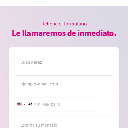
Rellene el formulario
Le llamaremos de inmediato.
Nombre
Correo electrónico
+1
United
States
+1
Mensaje