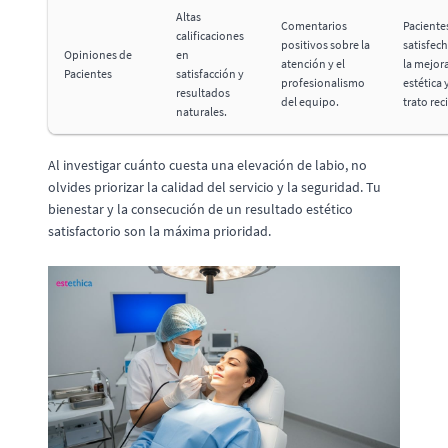
Altas
Comentarios
Paciente
calificaciones
positivos sobre la
satisfec
Opiniones de
en
atención y el
la mejor
Pacientes
satisfacción y
profesionalismo
estética y
resultados
del equipo.
trato rec
naturales.
Al investigar cuánto cuesta una elevación de labio, no
olvides priorizar la calidad del servicio y la seguridad. Tu
bienestar y la consecución de un resultado estético
satisfactorio son la máxima prioridad.