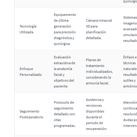
quirúrgi
Equipamiento
Sistemas
de última
Cámara intraoral
imageno
Tecnología
generación
3D para
avanzad
Utilizada
para precisión
planificación
simulaci
diagnóstica y
detallada.
resultad
quirúrgica.
Evaluación
Énfasis 
Planes de
exhaustiva de
técnicas
tratamiento
Enfoque
la anatomía
naturale
individualizados,
Personalizado
facial y
resultad
considerando la
objetivos del
sutiles y
armonía facial.
paciente.
armónic
Asistencia y
Protocolo de
Atenció
revisiones
seguimiento
continua
Seguimiento
disponibles
detallado con
resoluci
Postoperatorio
durante el
citas
dudas po
periodo de
programadas.
interven
recuperación.