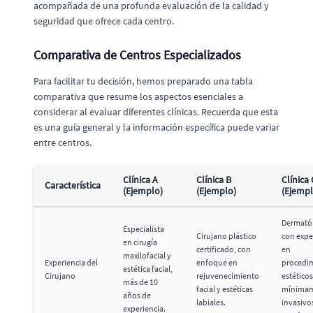
acompañada de una profunda evaluación de la calidad y
seguridad que ofrece cada centro.
Comparativa de Centros Especializados
Para facilitar tu decisión, hemos preparado una tabla
comparativa que resume los aspectos esenciales a
considerar al evaluar diferentes clínicas. Recuerda que esta
es una guía general y la información específica puede variar
entre centros.
Clínica A
Clínica B
Clínica 
Característica
(Ejemplo)
(Ejemplo)
(Ejempl
Dermató
Especialista
Cirujano plástico
con expe
en cirugía
certificado, con
en
maxilofacial y
Experiencia del
enfoque en
procedi
estética facial,
Cirujano
rejuvenecimiento
estéticos
más de 10
facial y estéticas
mínima
años de
labiales.
invasivo
experiencia.