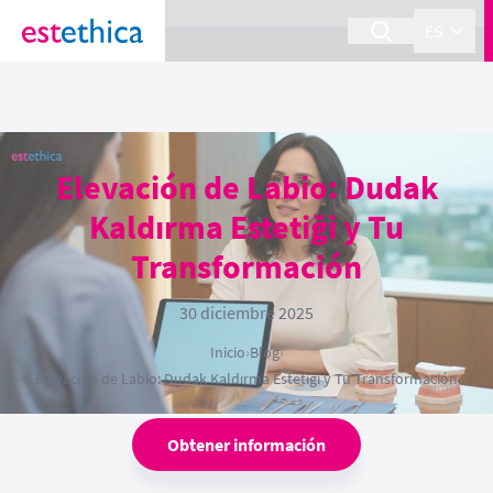
section Service {
}
ES
Elevación de Labio: Dudak
Kaldırma Estetiği y Tu
Transformación
30 diciembre 2025
Inicio
›
Blog
›
Elevación de Labio: Dudak Kaldırma Estetiği y Tu Transformación
Obtener información