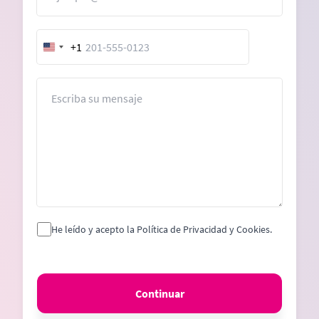
+1
United
States
+1
Mensaje
He leído y acepto la Política de Privacidad y Cookies.
Continuar