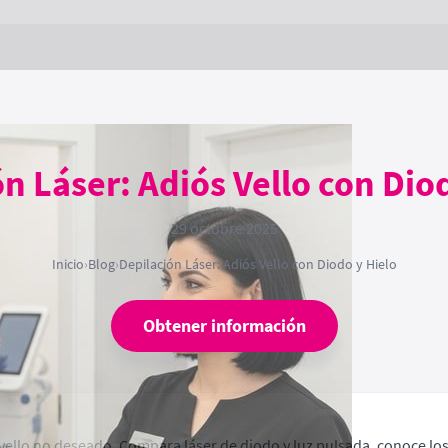
n Láser: Adiós Vello con Dio
29 octubre 2025
Inicio
›
Blog
›
Depilación Láser: Adiós Vello con Diodo y Hielo
Obtener información
r vello no deseado. Compara láser de diodo y luz pulsada, conoce los