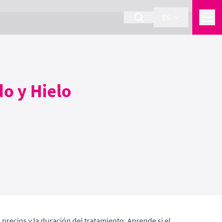
ES
do y Hielo
 precios y la duración del tratamiento. Aprende si el