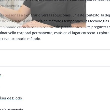
 permanentes.
as personas a explorar diversas soluciones. En este contexto, la d
lo no deseado. A diferencia de métodos temporales, las tecnologías
ombinando eficacia con un confort sin precedentes. Si te preguntas 
iminar vello corporal permanente, estás en el lugar correcto. Explora
e revolucionario método.
e
áser de Diodo
logía Avanzada