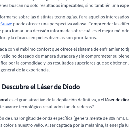
ienes buscan no solo resultados impecables, sino también una exper
formarse sobre las distintas tecnologías. Para aquellos interesados 
l Suave
puede ofrecer una perspectiva valiosa. Comprender las difer
ve para tomar una decisión informada sobre cuál es el mejor métod
t y la eficacia en pieles diversas son prioritarios.
ada con el máximo confort que ofrece el sistema de enfriamiento ti
de vello no deseado de manera duradera y sin comprometer su bienes
ifica por la comodidad y los resultados superiores que se obtienen
 general de la experiencia.
 Descubre el Láser de Diodo
poral
es el gran atractivo de la depilación definitiva, y el
láser de dio
ste avance tecnológico resultados tan duraderos?
ón de una longitud de onda específica (generalmente de 808 nm). Es
olor a nuestro vello. Al ser captada por la melanina, la energía lum