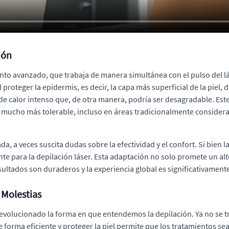
ión
ento avanzado, que trabaja de manera simultánea con el pulso del l
 proteger la epidermis, es decir, la capa más superficial de la piel,
 de calor intenso que, de otra manera, podría ser desagradable. Es
mucho más tolerable, incluso en áreas tradicionalmente considerada
, a veces suscita dudas sobre la efectividad y el confort. Si bien l
e para la depilación láser. Esta adaptación no solo promete un al
esultados son duraderos y la experiencia global es significativamen
 Molestias
evolucionado la forma en que entendemos la depilación. Ya no se t
de forma eficiente y proteger la piel permite que los tratamientos s