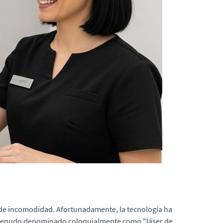
n de incomodidad. Afortunadamente, la tecnología ha
a menudo denominado coloquialmente como "láser de