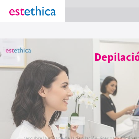
section Service {
}
Depilació
Descubre la eficacia de la depilación láser para elimina