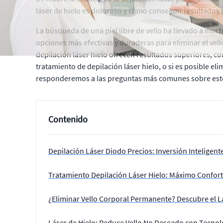
láser de hielo es doloroso y cómo conseguir resultados
La búsqueda de una piel libre de vello ha llevado a much
opciones más efectivas y duraderas para eliminar el vel
depilación láser hielo ofrecen resultados superiores, c
tratamiento de depilación láser hielo, o si es posible el
responderemos a las preguntas más comunes sobre est
Contenido
Depilación Láser Diodo Precios: Inversión Inteligent
Tratamiento Depilación Láser Hielo: Máximo Confort
¿Eliminar Vello Corporal Permanente? Descubre el L
Láser de Hielo: Reduce Vello No Deseado con Tecno