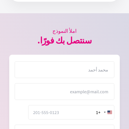
املأ النموذج
سنتصل بك فورًا.
الاسم
البريد الإلكتروني
+1
United
States
+1
الرسالة