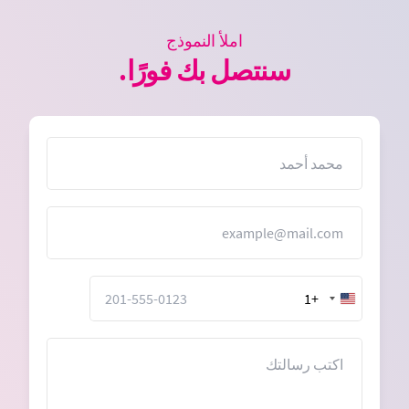
املأ النموذج
سنتصل بك فورًا.
الاسم
البريد الإلكتروني
+1
United
States
+1
الرسالة