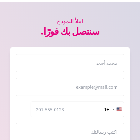
املأ النموذج
سنتصل بك فورًا.
الاسم
البريد الإلكتروني
+1
United
States
+1
الرسالة