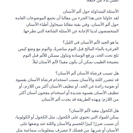
السن بدلاً من خلعه.
الأسئلة المتداولة حول ألم الأسنان
لقد حاولنا حتى هذا الجزء من مقالنا أن نجمع الموضوعات العامة
حول ألم الأسنان، وفي بقية مقالنا سيحاول أطباء الأسنان
المتخصصون لدينا الإجابة عن الأسئلة الشائعة التي تطرحها.
ما هو الجيد لألم الأسنان في الليل؟
الغرغرة بالماء المالح قبل النوم مباشرةً، والنوم مع وضع كيس
ثلج تحت الخد، ورفع الوسادة وتناول مسكن للألم قبل النوم
بنصيحة الطبيب يمكن أن يكون مفيدًا لألم الأسنان ليلاً.
هل تسبب فرشاة الأسنان ألم الأسنان؟
قد تتضرر اللثة والأسنان بسبب استخدام فرشاة الأسنان بقسوة
أو نعومة زائدة عن الحد، أو تنظيف الأسنان أكثر من اللازم، أو
تنظيف الأسنان بقسوة شديدة أو استخدام معجون أسنان أكثر
من اللازم؛ وبهذه الطريقة قد يحدث ألم الأسنان.
هل الكحول مفيد لألم الأسنان؟
يمكن للمواد التي تحتوي على الكحول، مثل الكحول أو الكولونيا،
أن تسبب ضررًا كبيرًا للجسم والأسنان واللثة عند وضعها على
الأسنان أو شربها. من فضلك لا تتصرف بمعلومات سماعية مثل