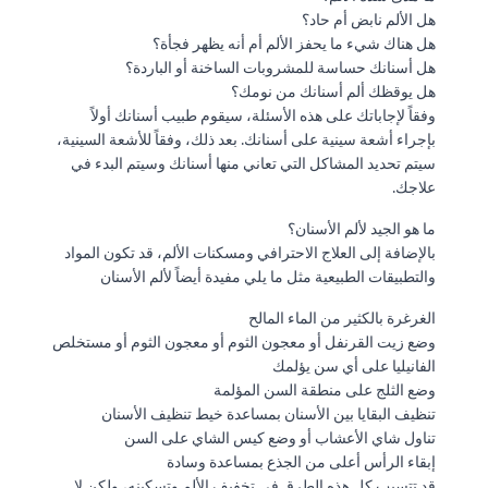
هل الألم نابض أم حاد؟
هل هناك شيء ما يحفز الألم أم أنه يظهر فجأة؟
هل أسنانك حساسة للمشروبات الساخنة أو الباردة؟
هل يوقظك ألم أسنانك من نومك؟
وفقاً لإجاباتك على هذه الأسئلة، سيقوم طبيب أسنانك أولاً
بإجراء أشعة سينية على أسنانك. بعد ذلك، وفقاً للأشعة السينية،
سيتم تحديد المشاكل التي تعاني منها أسنانك وسيتم البدء في
علاجك.
ما هو الجيد لألم الأسنان؟
بالإضافة إلى العلاج الاحترافي ومسكنات الألم، قد تكون المواد
والتطبيقات الطبيعية مثل ما يلي مفيدة أيضاً لألم الأسنان
الغرغرة بالكثير من الماء المالح
وضع زيت القرنفل أو معجون الثوم أو معجون الثوم أو مستخلص
الفانيليا على أي سن يؤلمك
وضع الثلج على منطقة السن المؤلمة
تنظيف البقايا بين الأسنان بمساعدة خيط تنظيف الأسنان
تناول شاي الأعشاب أو وضع كيس الشاي على السن
إبقاء الرأس أعلى من الجذع بمساعدة وسادة
قد تتسبب كل هذه الطرق في تخفيف الألم وتسكينه، ولكن لا