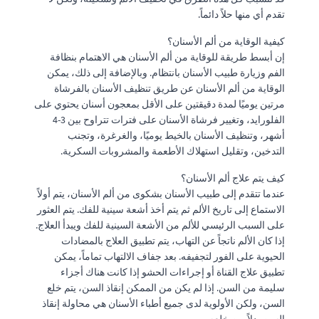
تقدم أي منها حلاً دائماً.
كيفية الوقاية من ألم الأسنان؟
إن أبسط طريقة للوقاية من ألم الأسنان هي الاهتمام بنظافة
الفم وزيارة طبيب الأسنان بانتظام. وبالإضافة إلى ذلك، يمكن
الوقاية من ألم الأسنان عن طريق تنظيف الأسنان بالفرشاة
مرتين يوميًا لمدة دقيقتين على الأقل بمعجون أسنان يحتوي على
الفلورايد، وتغيير فرشاة الأسنان على فترات تتراوح بين 3-4
أشهر، وتنظيف الأسنان بالخيط يوميًا، والغرغرة، وتجنب
التدخين، وتقليل استهلاك الأطعمة والمشروبات السكرية.
كيف يتم علاج ألم الأسنان؟
عندما تتقدم إلى طبيب الأسنان بشكوى من ألم الأسنان، يتم أولاً
الاستماع إلى تاريخ الألم ثم يتم أخذ أشعة سينية للفك. يتم العثور
على السبب الرئيسي للألم من الأشعة السينية للفك ويبدأ العلاج.
إذا كان الألم ناتجاً عن التهاب، يتم تطبيق العلاج بالمضادات
الحيوية على الفور لتجفيفه. بعد جفاف الالتهاب تماماً، يمكن
تطبيق علاج القناة أو إجراءات الحشو إذا كانت هناك أجزاء
سليمة من السن. إذا لم يكن من الممكن إنقاذ السن، يتم خلع
السن، ولكن الأولوية لدى جميع أطباء الأسنان هي محاولة إنقاذ