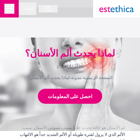
}
section Service {
AR
لماذا يحدث ألم الأسنان؟
06 أبريل 2024
الصفحة الرئيسية
›
مدونة
›
لماذا يحدث ألم الأسنان؟
احصل على المعلومات
لم الأسنان هو حالة تحدث عادةً بسبب تسوس الأسنان. سبب
الألم الذي لا يزول لفترة طويلة أو الألم الشديد جداً هو الالتهاب