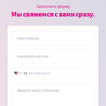
Заполните форму
Мы свяжемся с вами сразу.
Имя
Электронная почта
+1
United
States
+1
Сообщение