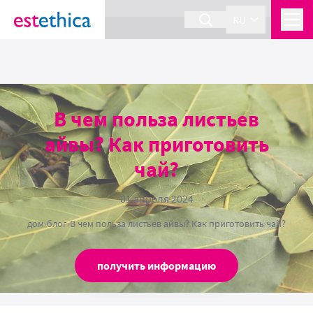
section Service {
}
RU
В чем польза листьев
айвы? Как приготовить
чай?
01 апреля 2024
дом
›
блог
›
В чем польза листьев айвы? Как приготовить чай?
получить информацию