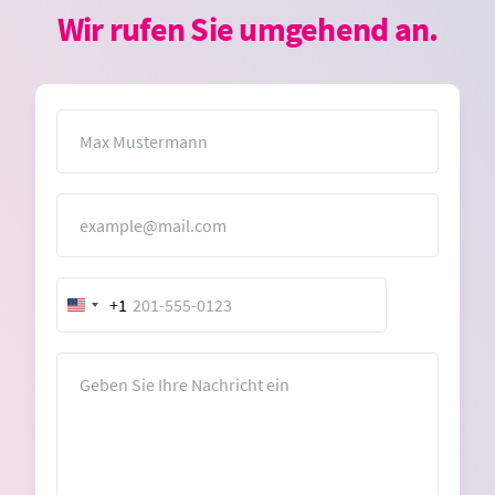
Wir rufen Sie umgehend an.
Name
E-Mail
+1
United
States
+1
Nachricht