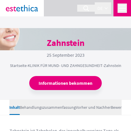
DE
Zahnstein
25 September 2023
Startseite
›
KLINIK FÜR MUND- UND ZAHNGESUNDHEIT
›
Zahnstein
Informationen bekommen
Inhalt
Behandlungszusammenfassung
Vorher und Nachher
Bewertung
Zahnstein ist Zahnbelag, der innerhalb weniger Tage als