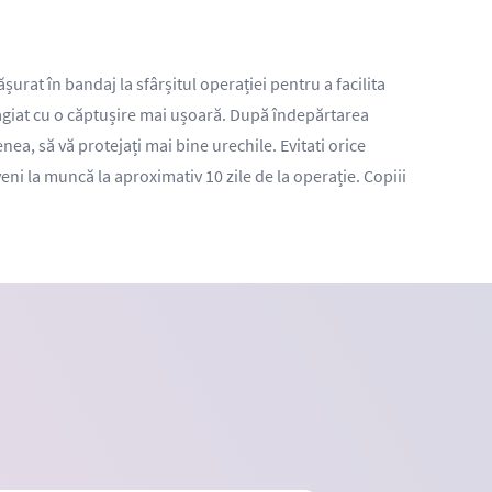
șurat în bandaj la sfârșitul operației pentru a facilita
dagiat cu o căptușire mai ușoară. După îndepărtarea
ea, să vă protejați mai bine urechile. Evitati orice
eni la muncă la aproximativ 10 zile de la operație. Copiii