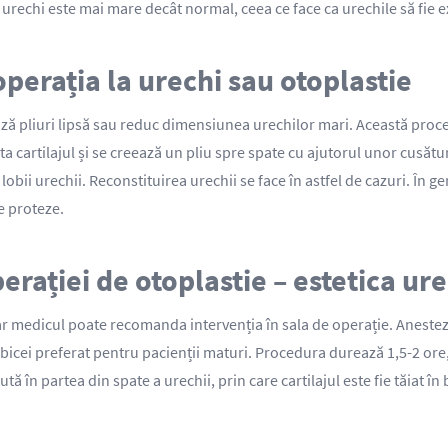
 urechi este mai mare decât normal, ceea ce face ca urechile să fie exc
perația la urechi sau otoplastie
ază pliuri lipsă sau reduc dimensiunea urechilor mari. Această proce
a cartilajul și se creează un pliu spre spate cu ajutorul unor cusătu
lobii urechii. Reconstituirea urechii se face în astfel de cazuri. În ge
e proteze.
erației de otoplastie – estetica ure
ar medicul poate recomanda intervenția în sala de operație. Aneste
obicei preferat pentru pacienții maturi. Procedura durează 1,5-2 or
cută în partea din spate a urechii, prin care cartilajul este fie tăiat î