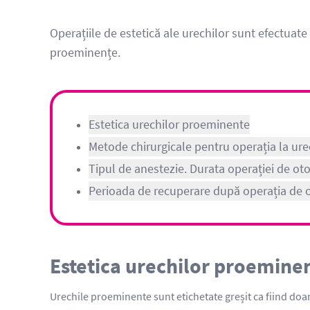
Operațiile de estetică ale urechilor sunt efectua
proeminențe.
Estetica urechilor proeminente
Metode chirurgicale pentru operația la ure
Tipul de anestezie. Durata operației de oto
Perioada de recuperare după operația de o
Estetica urechilor proemine
Urechile proeminente sunt etichetate greșit ca fiind doar 