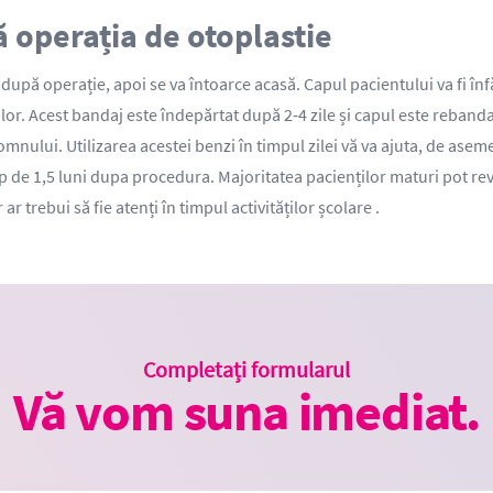
 operația de otoplastie
 după operație, apoi se va întoarce acasă. Capul pacientului va fi înfă
 lor. Acest bandaj este îndepărtat după 2-4 zile și capul este reban
nului. Utilizarea acestei benzi în timpul zilei vă va ajuta, de asemen
mp de 1,5 luni dupa procedura. Majoritatea pacienților maturi pot rev
r trebui să fie atenți în timpul activităților școlare .
Completați formularul
Vă vom suna imediat.