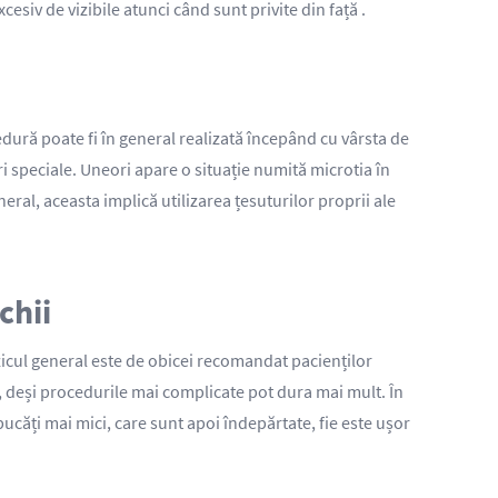
esiv de vizibile atunci când sunt privite din față .
dură poate fi în general realizată începând cu vârsta de
ri speciale. Uneori apare o situație numită microtia în
neral, aceasta implică utilizarea țesuturilor proprii ale
chii
zicul general este de obicei recomandat pacienților
e, deși procedurile mai complicate pot dura mai mult. În
n bucăți mai mici, care sunt apoi îndepărtate, fie este ușor