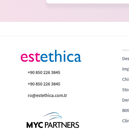
Des
Imp
+90 850 226 3845
Chi
+90 850 226 3845
Sto
ro@estethica.com.tr
Der
B0t
Cli