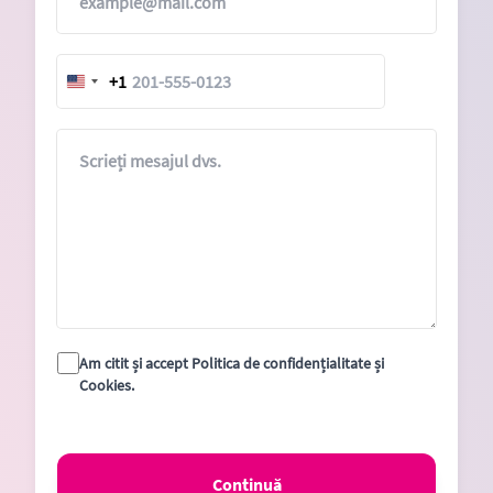
+1
United
States
+1
Mesaj
Am citit și accept Politica de confidențialitate și
Cookies.
Continuă