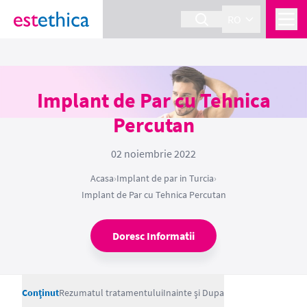
RO
Implant de Par cu Tehnica
Percutan
02 noiembrie 2022
Acasa
›
Implant de par in Turcia
›
Implant de Par cu Tehnica Percutan
Doresc Informatii
Conţinut
Rezumatul tratamentului
Inainte şi Dupa