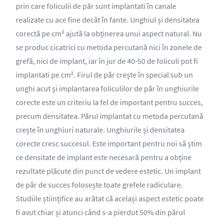
prin care foliculii de păr sunt implantati în canale
realizate cu ace fine decât în ​​fante. Unghiul și densitatea
corectă pe cm² ajută la obținerea unui aspect natural. Nu
se produc cicatrici cu metoda percutană nici în zonele de
grefă, nici de implant, iar în jur de 40-50 de foliculi pot fi
implantati pe cm². Firul de păr crește în special sub un
unghi acut și implantarea foliculilor de păr în unghiurile
corecte este un criteriu la fel de important pentru succes,
precum densitatea. Părul implantat cu metoda percutană
crește în unghiuri naturale. Unghiurile și densitatea
corecte cresc succesul. Este important pentru noi să știm
ce densitate de implant este necesară pentru a obține
rezultate plăcute din punct de vedere estetic. Un implant
de păr de succes folosește toate grefele radiculare.
Studiile științifice au arătat că același aspect estetic poate
fi avut chiar și atunci când s-a pierdut 50% din părul