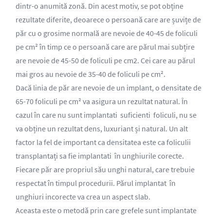
dintr-o anumită zonă. Din acest motiv, se pot obține
rezultate diferite, deoarece o persoană care are șuvițe de
păr cu o grosime normală are nevoie de 40-45 de foliculi
pe cm² în timp ce o persoană care are părul mai subțire
are nevoie de 45-50 de foliculi pe cm2. Cei care au părul
mai gros au nevoie de 35-40 de foliculi pe cm².
Dacă linia de păr are nevoie de un implant, o densitate de
65-70 foliculi pe cm² va asigura un rezultat natural. În
cazul în care nu sunt implantati suficienti foliculi, nu se
va obține un rezultat dens, luxuriant și natural. Un alt
factor la fel de important ca densitatea este ca foliculii
transplantați sa fie implantati în unghiurile corecte.
Fiecare păr are propriul său unghi natural, care trebuie
respectat în timpul procedurii. Părul implantat în
unghiuri incorecte va crea un aspect slab.
Aceasta este o metodă prin care grefele sunt implantate