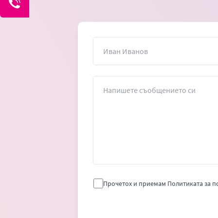
Име
Съобщение
Прочетох и приемам Политиката за п