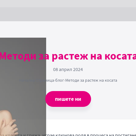
Методи за растеж на косат
08 април 2024
Начална Страница
›
блог
›
Методи за растеж на косата
пишете ни
за красота и грижа, играе ключова роля в процеса на постигане