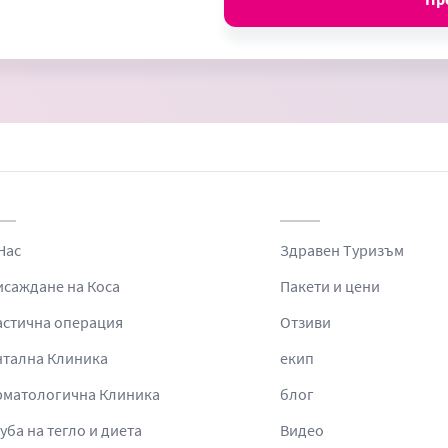
Нас
Здравен Tуризъм
саждане на Коса
Пакети и цени
астична операция
Отзиви
нтална Клиника
екип
рматологична Клиника
блог
уба на тегло и диета
Видео