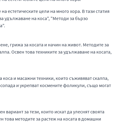
на естетическите цели на много хора. В тази статия
а удължаване на коса", "Методи за бързо
а".
не, грижа за косата и начин на живот. Методите за
лпа. Освен това техниките за удължаване на косата,
а коса и масажни техники, които съживяват скалпа,
косопада и укрепват космените фоликули, също могат
н вариант за тези, които искат да улеснят своята
ен това методите за растеж на косата в домашни