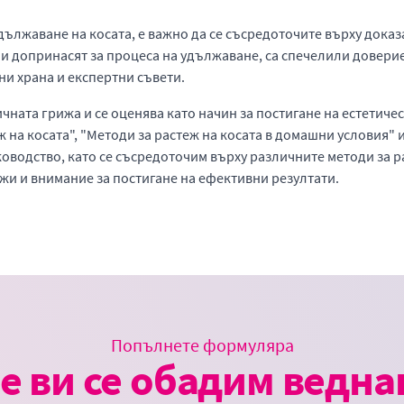
дължаване на косата, е важно да се съсредоточите върху дока
 и допринасят за процеса на удължаване, са спечелили доверие
ни храна и експертни съвети.
ичната грижа и се оценява като начин за постигане на естетиче
ж на косата", "Методи за растеж на косата в домашни условия" 
водство, като се съсредоточим върху различните методи за рас
ижи и внимание за постигане на ефективни резултати.
Попълнете формуляра
е ви се обадим веднаг