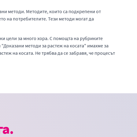
зани методи. Методите, които са подкрепени от
то на потребителите. Тези методи могат да
ски цели за много хора. С помощта на рубриките
и "Доказани методи за растеж на косата" имахме за
теж на косата. Не трябва да се забравя, че процесът
а.