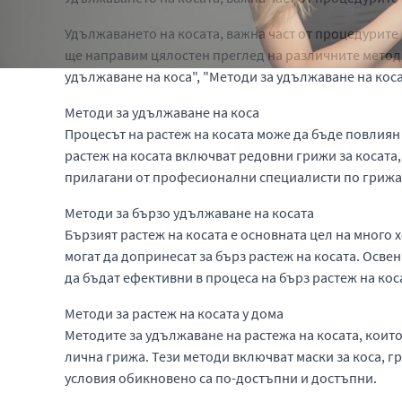
Удължаването на косата, важна част от процедурите з
ще направим цялостен преглед на различните методи
удължаване на коса", "Методи за удължаване на коса
Методи за удължаване на коса
Процесът на растеж на косата може да бъде повлиян 
растеж на косата включват редовни грижи за косата,
прилагани от професионални специалисти по грижа з
Методи за бързо удължаване на косата
Бързият растеж на косата е основната цел на много 
могат да допринесат за бърз растеж на косата. Осве
да бъдат ефективни в процеса на бърз растеж на кос
Методи за растеж на косата у дома
Методите за удължаване на растежа на косата, които 
лична грижа. Тези методи включват маски за коса, г
условия обикновено са по-достъпни и достъпни.