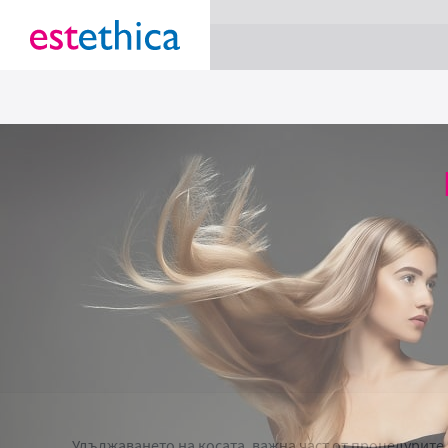
section Service {
}
Удължаването на косата, важна част от процедурите 