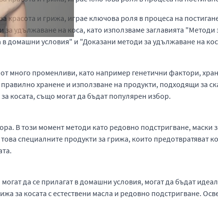
а красота и грижа, играе ключова роля в процеса на постигане 
 за удължаване на коса, като използваме заглавията "Методи з
 в домашни условия" и "Доказани методи за удължаване на кос
от много променливи, като например генетични фактори, хране
 правилно хранене и използване на продукти, подходящи за ска
а косата, също могат да бъдат популярен избор.
хора. В този момент методи като редовно подстригване, маски з
н това специалните продукти за грижа, които предотвратяват 
ата.
могат да се прилагат в домашни условия, могат да бъдат идеале
рижа за косата с естествени масла и редовно подстригване. Осв