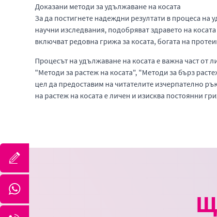
Доказани методи за удължаване на косата
За да постигнете надеждни резултати в процеса на у
научни изследвания, подобряват здравето на косата
включват редовна грижа за косата, богата на протеи
Процесът на удължаване на косата е важна част от л
"Методи за растеж на косата", "Методи за бърз расте
цел да предоставим на читателите изчерпателно ръко
на растеж на косата е личен и изисква постоянни гр
Щ