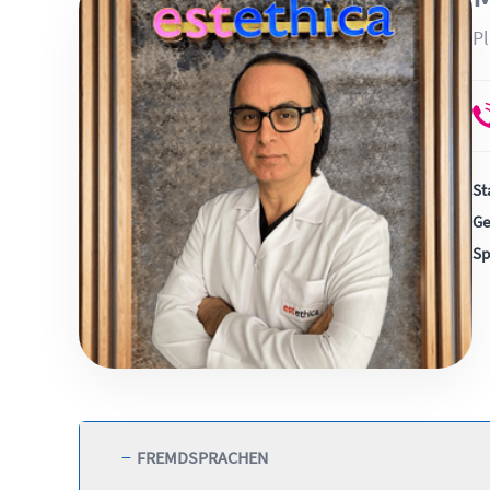
Pl
St
Ge
Sp
−
FREMDSPRACHEN