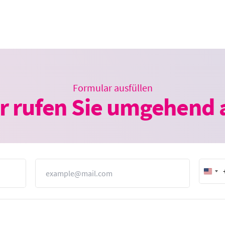
Formular ausfüllen
r rufen Sie umgehend 
E-Mail
Unit
Stat
+1