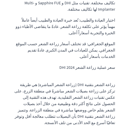
تكاليف مختلفة. تقنيات مثل DHI و Sapphire FUE و Multi-
Implanter لها تكاليف مختلفة.
اختيار العيادة والطبيب: تُعد خبرة العيادة والطبيب أيضاً عاملاً
مهماً يؤثر على تكلفة زراعة الشعر. عادةً ما يتقاضى الأطباء ذوو
الخبرة والتجربة أسعاراً أعلى.
الموقع الجغرافي: قد تختلف أسعار زراعة الشعر حسب الموقع
الجغرافي. يمكن للعيادات في المدن الكبرى عادةً تقديم
الخدمات بأسعار أعلى.
سعر عملية زراعة الشعر DHI 2024
زراعة الشعر بتقنية DHI (زراعة الشعر المباشرة) هي طريقة
تركز على زراعة بصيلات الشعر مباشرةً في منطقة الزرع، على
عكس تقنيات زراعة الشعر التقليدية. تهدف هذه التقنية إلى
الحصول على نتائج أكثر دقة وطبيعية من خلال أخذ بصيلات
الشعر بقلم خاص ووضعها مباشرة في منطقة الزراعة. وتتميز
زراعة الشعر بتقنية DHI بأن البصيلات تتطلب معالجة أقل وتوفر
تعافيًا أسرع مع الحد الأدنى من تلف الأنسجة.