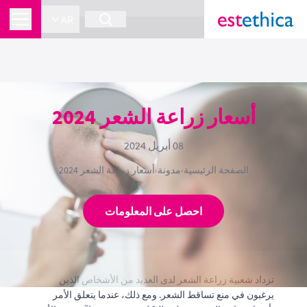
}
section Service {
AR
أسعار زراعة الشعر 2024
08 أبريل 2024
الصفحة الرئيسية
›
مدونة
›
أسعار زراعة الشعر 2024
احصل على المعلومات
تزداد شعبية زراعة الشعر لدى العديد من الأشخاص الذين
يرغبون في منع تساقط الشعر. ومع ذلك، عندما يتعلق الأمر